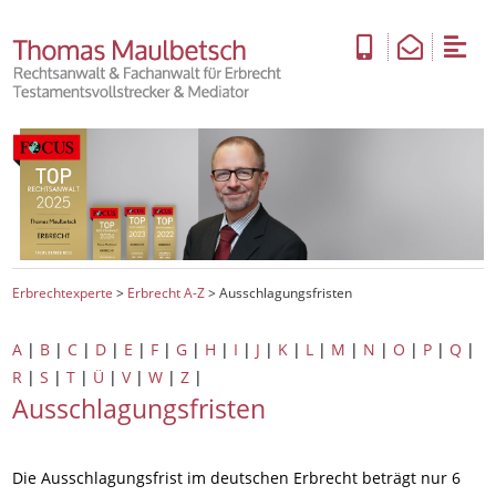
Erbrechtexperte
>
Erbrecht A-Z
>
Ausschlagungsfristen
A
|
B
|
C
|
D
|
E
|
F
|
G
|
H
|
I
|
J
|
K
|
L
|
M
|
N
|
O
|
P
|
Q
|
R
|
S
|
T
|
Ü
|
V
|
W
|
Z
|
Ausschlagungsfristen
Die Ausschlagungsfrist im deutschen Erbrecht beträgt nur 6