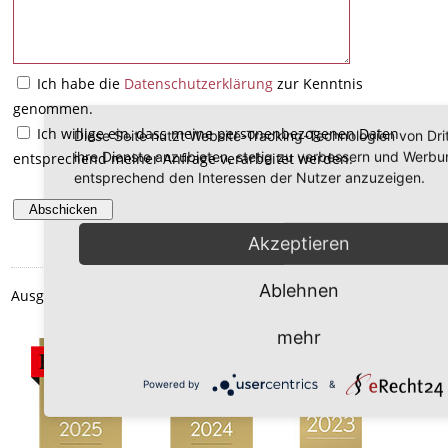
Ich habe die
Datenschutzerklärung
zur Kenntnis
genommen.
Ich willige ein, dass meine personenbezogenen Daten
Diese Seite nutzt Website-Tracking-Technologien von Dri
ihre Dienste anzubieten, stetig zu verbessern und Werbu
entsprechend meiner Anfrage verarbeitet werden.
entsprechend den Interessen der Nutzer anzuzeigen.
Akzeptieren
Ablehnen
Ausgezeichnet durch:
mehr
Powered by
&