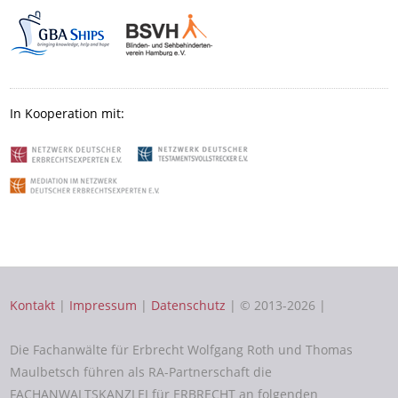
In Kooperation mit:
Kontakt
|
Impressum
|
Datenschutz
| © 2013-2026 |
Die Fachanwälte für Erbrecht Wolfgang Roth und Thomas
Maulbetsch führen als RA-Partnerschaft die
FACHANWALTSKANZLEI für ERBRECHT an folgenden