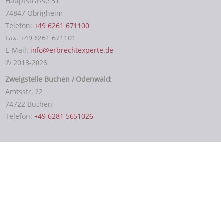
Hauptstrasse 31
74847 Obrigheim
Telefon:
+49 6261 671100
Fax: +49 6261 671101
E-Mail:
info@erbrechtexperte.de
© 2013-2026
Zweigstelle Buchen / Odenwald:
Amtsstr. 22
74722 Buchen
Telefon:
+49 6281 5651026