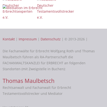
Kontakt
|
Impressum
|
Datenschutz
| © 2013-2026 |
Die Fachanwälte für Erbrecht Wolfgang Roth und Thomas
Maulbetsch führen als RA-Partnerschaft die
FACHANWALTSKANZLEI für ERBRECHT an folgenden
Standorten (mit Zweigstelle in Buchen):
Thomas Maulbetsch
Rechtsanwalt und Fachanwalt für Erbrecht
Testamentsvollstrecker und Mediator