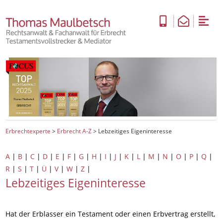
Erbrechtexperte
>
Erbrecht A-Z
>
Lebzeitiges Eigeninteresse
A
|
B
|
C
|
D
|
E
|
F
|
G
|
H
|
I
|
J
|
K
|
L
|
M
|
N
|
O
|
P
|
Q
|
R
|
S
|
T
|
Ü
|
V
|
W
|
Z
|
Lebzeitiges Eigeninteresse
Hat der Erblasser ein Testament oder einen Erbvertrag erstellt,