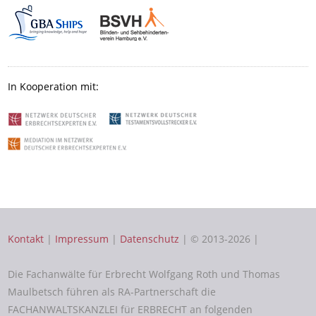
In Kooperation mit:
Kontakt
|
Impressum
|
Datenschutz
| © 2013-2026 |
Die Fachanwälte für Erbrecht Wolfgang Roth und Thomas
Maulbetsch führen als RA-Partnerschaft die
FACHANWALTSKANZLEI für ERBRECHT an folgenden