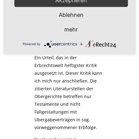
Akzeptieren
Nachlass der Erblasserin
partizipieren sollte.
Ablehnen
Anmerkung von
mehr
Fachanwalt für Erbrecht
Thomas Maulbetsch
Powered by
&
Ein Urteil, das in der
Erbrechtswelt heftigster Kritik
ausgesetzt ist. Dieser Kritik kann
ich mich nur anschließen. Die
zitierten Literaturstellen der
Obergerichte betreffen nur
Testamente und nicht
Fallgestaltungen mit
Übergabeverträgen in sog.
vorweggenommener Erbfolge.