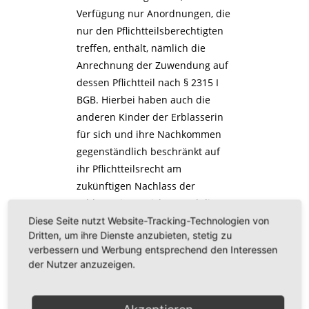
Verfügung nur Anordnungen, die
nur den Pflichtteilsberechtigten
treffen, enthält, nämlich die
Anrechnung der Zuwendung auf
dessen Pflichtteil nach § 2315 I
BGB. Hierbei haben auch die
anderen Kinder der Erblasserin
für sich und ihre Nachkommen
gegenständlich beschränkt auf
ihr Pflichtteilsrecht am
zukünftigen Nachlass der
Erblasserin verzichtet und die
Erblasserin hatte diesen Verzicht
Diese Seite nutzt Website-Tracking-Technologien von
Dritten, um ihre Dienste anzubieten, stetig zu
angenommen. Diese Argumente
verbessern und Werbung entsprechend den Interessen
sprechen dafür, dass das Kind,
der Nutzer anzuzeigen.
welches die Immobilie erhalten
hat, darüber hinaus nicht noch
als gesetzlicher Erbe am