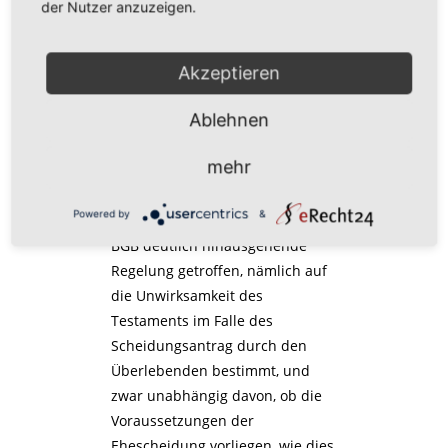
genügen lassen, wenn es damit
der Nutzer anzuzeigen.
den Nachweis der Erbfolge als
erbracht ansieht.
Akzeptieren
Gesetzliche Vermutung
in Bezug auf Scheidung
Ablehnen
wurde ausgeweitet
mehr
Im vorliegenden Fall haben die
Powered by
&
Eheleute eine über § 2077 I 2
BGB deutlich hinausgehende
Regelung getroffen, nämlich auf
die Unwirksamkeit des
Testaments im Falle des
Scheidungsantrag durch den
Überlebenden bestimmt, und
zwar unabhängig davon, ob die
Voraussetzungen der
Ehescheidung vorliegen, wie dies